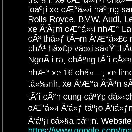
loáº¡i xe cÆ°á»›i háº¡ng 
Rolls Royce, BMW, Audi, Le
xe Ä‘Ã¡m cÆ°á»›i nhÆ° Lam
cÃ³ thá»ƒ tÃ¬m Ä‘Æ°á»£c
phÃ¹ há»£p vá»›i sá»Ÿ th
NgoÃ i ra, chÃºng tÃ´i cÅ©n
nhÆ° xe 16 chá»—, xe limou
tá»‰nh, xe Ä‘Æ°a Ä‘Ã³n s
tÃ´i cÃ²n cung cáº¥p dá»‹ch
cÆ°á»›i Ä‘á»ƒ táº¡o Ä‘iá»ƒm
Ä‘áº¡i cá»§a báº¡n. Websit
https://www.google.com/