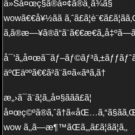
ä»Šå¤œç§ã®å¤¢ã®ä¸­ã¾ã§
wowã€€å¥½ãã ã‚ˆã£ã¦è¨€ã£ã¦ãã
ã‚ã®æ—¥ã®ã“ã¨ã€€æ€ã„å‡ºã—ã
å¯’ã„å¤œã¯ãƒ–ãƒ©ãƒ³ã‚±ãƒƒãƒˆã
äºŒäººã€€ã²ã¨ã¤ã«ãªã‚ã†
æ„›ã¯ã¨ã¦ã‚‚å¤§ããã£ã¦
å¤œç©ºã®ã‚ˆã†ã«åŒ…ã‚“ã§ãã‚
wow ã‚‚ã—æ¶™ãŒã‚„ã£ã¦ãã¦ã‚‚