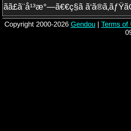
ãã£ã¨å¹³æ°—ã€€ç§ã ã‘ã®ã‚­ãƒŸã
Copyright 2000-2026
Gendou
|
Terms of
0