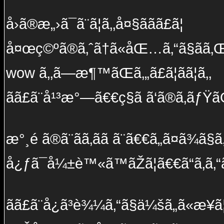
å›ã®æ„›ã¯ã¨ã¦ã‚‚å¤§ããã£ã¦
å¤œç©ºã®ã‚ˆã†ã«åŒ…ã‚“ã§ãã‚
wow ã‚‚ã—æ¶™ãŒã‚„ã£ã¦ãã¦ã‚‚
ãã£ã¨å¹³æ°—ã€€ç§ã ã‘ã®ã‚­ãƒŸã
æ°¸é ã®ã¨ãã‚ãã ã¨ã€€ã„ã¤ã¾ã§ã
å¿ƒã¯å¼±è™«ã™ãŽã¦ã€€ã“ã‚ã‚“ã
ãã£ã¨å¿ã³è¾¼ã‚“ã§ä¼šã„ã«æ¥ã¦ã