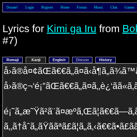
Donate!
Login
Register
Home
Forum
Music
Chat
Games
Lyrics for
Kimi ga Iru
from
Bok
#7)
Romaji
Kanji
English
Discuss
History
å›ã®å¤¢ãŒã€€ã„ã¤ã‹å¶ã„ã¾ã™ã
å›ã®ç¬‘é¡”ãŒã€€ã„ã¤ã‚‚è¿‘ãã«ã
é¡˜ã„æ˜Ÿã²ã¨ã¤æºã‚Œã¦ã€€ã—ã
ã‚‚ã†åˆã„ãŸããªã£ã¦ã„ã‚‹ã€€ã•ã