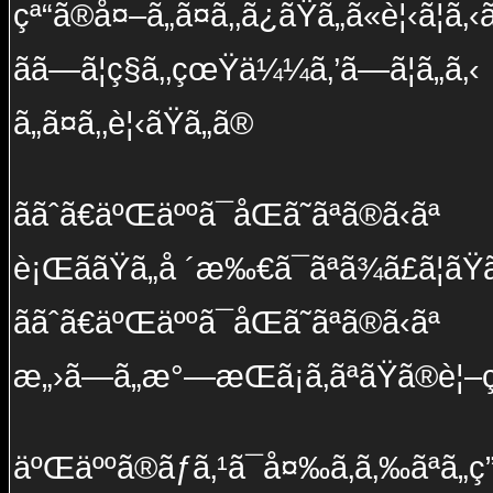
çª“ã®å¤–ã„ã¤ã‚‚ã¿ãŸã„ã«è¦‹ã¦ã‚‹ã
ãã—ã¦ç§ã‚‚çœŸä¼¼ã‚’ã—ã¦ã„ã‚‹
ã„ã¤ã‚‚è¦‹ãŸã„ã®
ã­ãˆã€äºŒäººã¯åŒã˜ãªã®ã‹ãª
è¡ŒããŸã„å ´æ‰€ã¯ãªã¾ã£ã¦ãŸã£ã
ã­ãˆã€äºŒäººã¯åŒã˜ãªã®ã‹ãª
æ„›ã—ã„æ°—æŒã¡ã‚ãªãŸã®è¦–ç·š
äºŒäººã®ãƒã‚¹ã¯å¤‰ã‚ã‚‰ãªã„ç