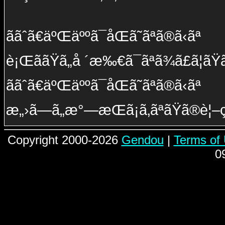
ã­ãˆã€äºŒäººã¯åŒã˜ãªã®ã‹ãª
è¡ŒããŸã„å ´æ‰€ã¯ãªã¾ã£ã¦ãŸã£ã
ã­ãˆã€äºŒäººã¯åŒã˜ãªã®ã‹ãª
æ„›ã—ã„æ°—æŒã¡ã‚ãªãŸã®è¦–ç·š
Copyright 2000-2026
Gendou
|
Terms of
0