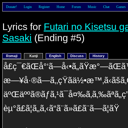
Donate!
Login
Register
Home
Forum
Music
Chat
Games
Lyrics for
Futari no Kisetsu g
Sasaki
(Ending #5)
Romaji
Kanji
English
Discuss
History
å­£ç¯€ãŒå°‘ã—å‹•ã„ãŸæ°—ãŒã
æ—¥å·®ã—ã‚‚çŸ­ãä½•æ™‚ã‹ãšã‚
äºŒäººã®ãƒã‚¹ã¯å¤‰ã‚ã‚‰ãªã„ç
èµ°ã£ã¦ã„ã‚‹ã“ã¨ã»ã£ã¨ã—ã¦ãŸ