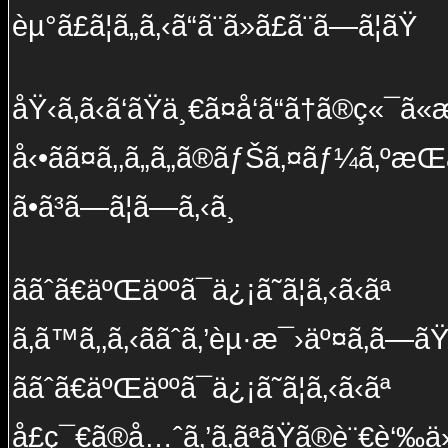
èµ°ã£ã¦ã„ã‚‹ã“ã¨ã»ã£ã¨ã—ã¦ãŸ
åŸ‹ã‚ã‹ã‘ãŸä¸€ã¤å‘ã“ã†ã®ç«¯ã
å‹•ãã¤ã‚‚ã„ã„ã®ãƒŠã‚¤ãƒ¼ã‚ºæ­Œ
ã•ã³ã—ã¦ã—ã‚‹ã¸
ã­ãˆã€äºŒäººã¯ä¿¡ã˜ã¦ã‚‹ã‹ãª
ã‚ã™ã‚‚ã‚‹ããˆã‚’èµ·æ¯›äº¤ã‚ã—ã
ã­ãˆã€äºŒäººã¯ä¿¡ã˜ã¦ã‚‹ã‹ãª
å­£ç¯€ã®å…ˆã‚’ã‚ãªãŸã®è¨€è‘‰